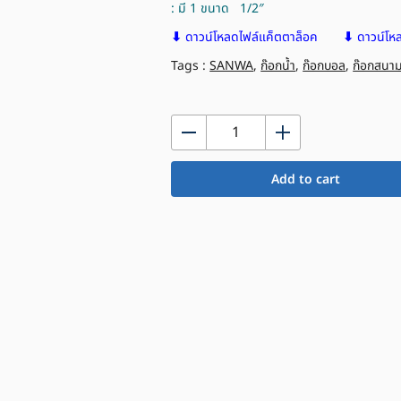
: มี 1 ขนาด 1/2″
⬇
ดาวน์โหลดไฟล์แค็ตตาล็อค
⬇
ดาวน์โหล
Tags :
SANWA
,
ก๊อกน้ำ
,
ก๊อกบอล
,
ก๊อกสนา
ก๊อก
บอล
มินิ
Add to cart
ซัน
วา
1/2"
quantity