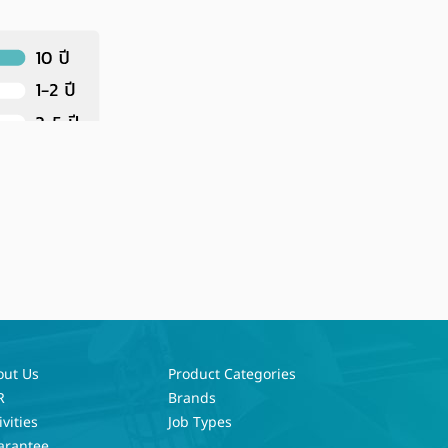
out Us
Product Categories
R
Brands
ivities
Job Types
arantee