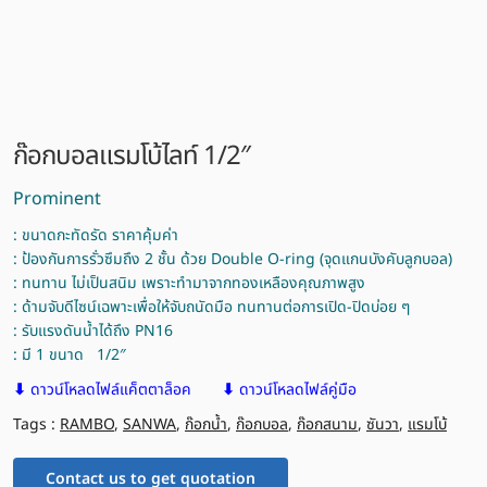
ก๊อกบอลแรมโบ้ไลท์ 1/2″
Prominent
: ขนาดกะทัดรัด ราคาคุ้มค่า
: ป้องกันการรั่วซึมถึง 2 ชั้น ด้วย Double O-ring (จุดแกนบังคับลูกบอล)
: ทนทาน ไม่เป็นสนิม เพราะทำมาจากทองเหลืองคุณภาพสูง
: ด้ามจับดีไซน์เฉพาะเพื่อให้จับถนัดมือ ทนทานต่อการเปิด-ปิดบ่อย ๆ
: รับแรงดันน้ำได้ถึง PN16
: มี 1 ขนาด 1/2″
⬇
ดาวน์โหลดไฟล์แค็ตตาล็อค
⬇
ดาวน์โหลดไฟล์คู่มือ
Tags :
RAMBO
,
SANWA
,
ก๊อกน้ำ
,
ก๊อกบอล
,
ก๊อกสนาม
,
ซันวา
,
แรมโบ้
Contact us to get quotation