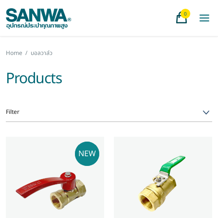
0
Home
/
บอลวาล์ว
Products
Filter
NEW
NEW