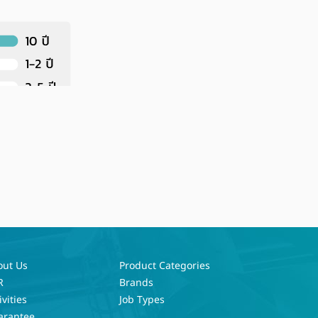
out Us
Product Categories
R
Brands
ivities
Job Types
arantee