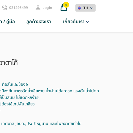
0
021295499
Login
TH
 / คู่มือ
ลูกค้าของเรา
เกี่ยวกับเรา
อาตาโก้
 ท่อสั้นและข้องอ
เพื่อป้องกันมาตรวัดน้ำเสียหาย น้ำผ่านได้สะดวก แรงดันน้ำไม่ตก
ป็นสนิม ไม่แตกหักง่าย
ไม่ต้องใช้เทปพันเกลียว
ง
, เทศบาล ,อบต.,ประปาหมู่บ้าน และที่พักอาศัยทั่วไป