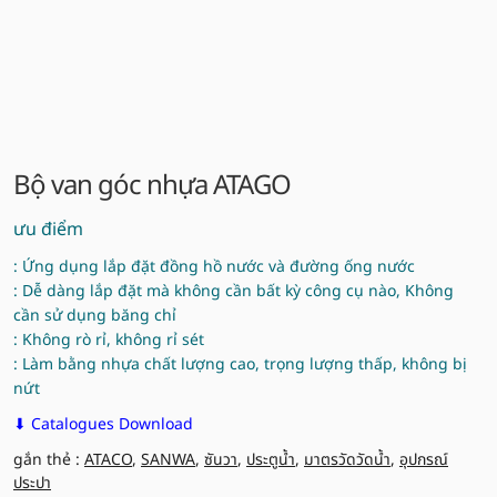
Bộ van góc nhựa ATAGO
ưu điểm
: Ứng dụng lắp đặt đồng hồ nước và đường ống nước
: Dễ dàng lắp đặt mà không cần bất kỳ công cụ nào, Không
cần sử dụng băng chỉ
: Không rò rỉ, không rỉ sét
: Làm bằng nhựa chất lượng cao, trọng lượng thấp, không bị
nứt
⬇ Catalogues Download
gắn thẻ :
ATACO
,
SANWA
,
ซันวา
,
ประตูน้ำ
,
มาตรวัดวัดน้ำ
,
อุปกรณ์
ประปา