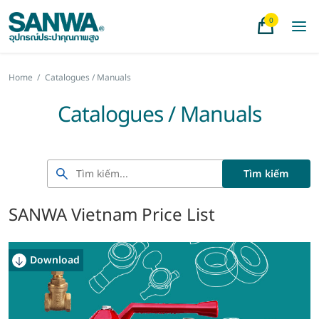
0
Home
/
Catalogues / Manuals
Catalogues / Manuals
Tìm kiếm
SANWA​ Vietnam Price​ List
Download