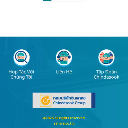
Hợp Tác Với
Liên Hệ
Tập Đoàn
Chúng Tôi
Chindasook
@2026 all rights reserved.
sanwa.co.th
.