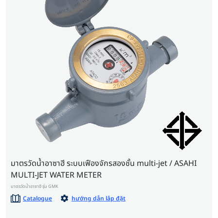
มาตรวัดน้ำอาซาฮี ระบบเฟืองจักรสองชั้น multi-jet / ASAHI
MULTI-JET WATER METER
มาตรวัดน้ำอาซาฮี รุ่น GMK
Catalogue
hướng dẫn lắp đặt