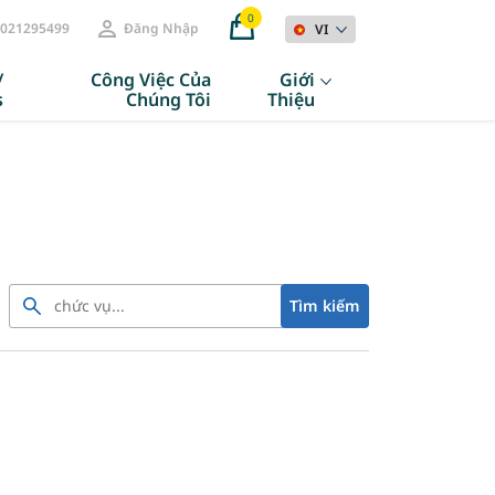
0
021295499
Đăng Nhập
VI
/
Công Việc Của
Giới
s
Chúng Tôi
Thiệu
Tìm kiếm