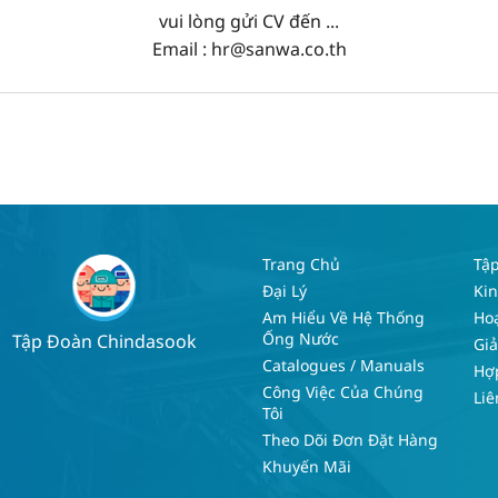
vui lòng gửi CV đến ...
Email :
hr@sanwa.co.th
Trang Chủ
Tậ
Đại Lý
Kin
Am Hiểu Về Hệ Thống
Hoạ
Ống Nước
Tập Đoàn Chindasook
Gi
Catalogues / Manuals
Hợp
Công Việc Của Chúng
Liê
Tôi
Theo Dõi Đơn Đặt Hàng
Khuyến Mãi