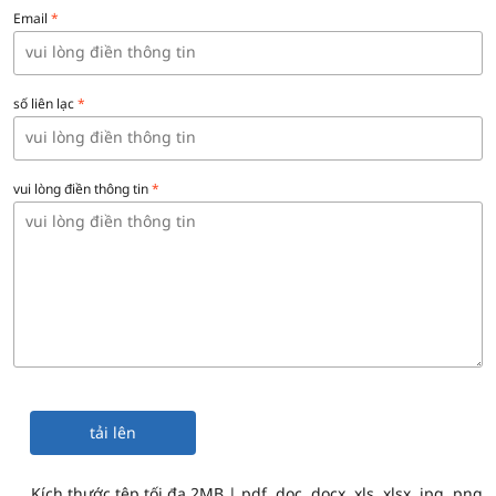
Email
*
số liên lạc
*
vui lòng điền thông tin
*
tải lên
Kích thước tệp tối đa 2MB | pdf, doc, docx, xls, xlsx, jpg, png