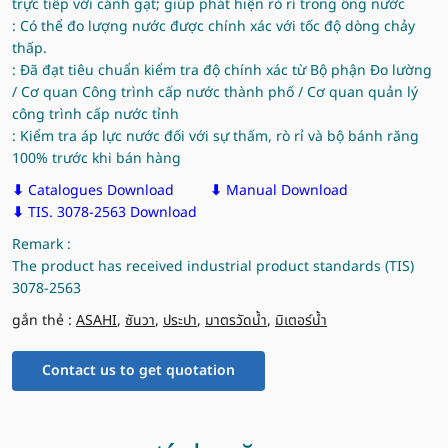
trực tiếp với cánh gạt; giúp phát hiện rò rỉ trong ống nước
: Có thể đo lượng nước được chính xác với tốc độ dòng chảy
thấp.
: Đã đạt tiêu chuẩn kiểm tra độ chính xác từ Bộ phận Đo lường
/ Cơ quan Công trình cấp nước thành phố / Cơ quan quản lý
công trình cấp nước tỉnh
: Kiểm tra áp lực nước đối với sự thấm, rò rỉ và bộ bánh răng
100% trước khi bán hàng
⬇
Catalogues Download
⬇
Manual Download
⬇
TIS. 3078-2563 Download
Remark :
The product has received industrial product standards (TIS)
3078-2563
gắn thẻ :
ASAHI
,
ซันวา
,
ประปา
,
มาตรวัดน้ำ
,
มิเตอร์น้ำ
Contact us to get quotation