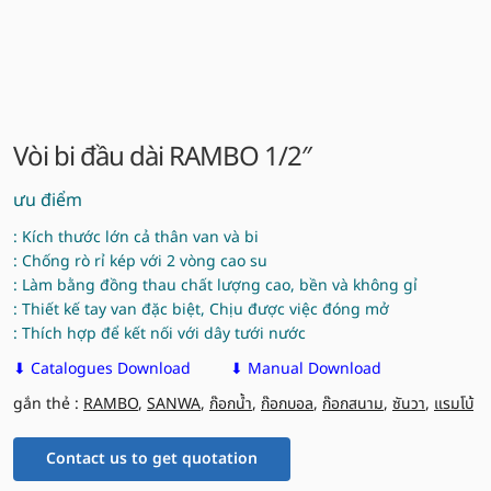
Vòi bi đầu dài RAMBO 1/2″
ưu điểm
: Kích thước lớn cả thân van và bi
: Chống rò rỉ kép với 2 vòng cao su
: Làm bằng đồng thau chất lượng cao, bền và không gỉ
: Thiết kế tay van đặc biệt, Chịu được việc đóng mở
: Thích hợp để kết nối với dây tưới nước
⬇ Catalogues Download
⬇ Manual Download
gắn thẻ :
RAMBO
,
SANWA
,
ก๊อกน้ำ
,
ก๊อกบอล
,
ก๊อกสนาม
,
ซันวา
,
แรมโบ้
Contact us to get quotation