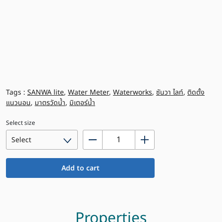
Tags :
SANWA lite
,
Water Meter
,
Waterworks
,
ซันวา ไลท์
,
ติดตั้ง
แนวนอน
,
มาตรวัดน้ำ
,
มิเตอร์น้ำ
Select size
มาตร
วัด
น้ำ
Add to cart
ซัน
วา
ไลท์
พลาสติก
Properties
ระบบ