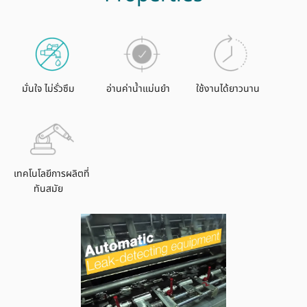
เฟือง
จักร
ชั้น
เดียว
1/2"
มั่นใจ ไม่รั่วซึม
อ่านค่าน้ำแม่นยำ
ใช้งานได้ยาวนาน
quantity
เทคโนโลยีการผลิตที่
ทันสมัย