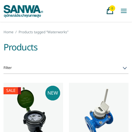
0
Home
/
Products tagged “Waterworks”
Products
Filter
SALE
NEW
NEW