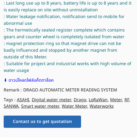
: Last long use up to 8 years, battery life is up to 8 years and it
is easily replace on site without uninstallation
: Water leakage notification, notification send to mobile for
abnormal use
: The hermetically sealed register complete which contains
gears and counter wheel is completely isolated from water
: magnet protection ring so that magnet drive can not be
badly influenced and stopped by another magnet from
outside of this Meter.
: Suitable for project and industrial works with high volume of
water usage
⬇ ดาวน์โหลดไฟล์แค็ตตาล็อค
Remark :
DRAGO AUTOMATIC METER READING SYSTEM
Tags :
ASAHI
,
Digital water meter
,
Drago
,
LoRaWan
,
Meter
,
RF
,
SANWA
,
Smart water meter
,
Water Meter
,
Waterworks
Contact us to get quotation