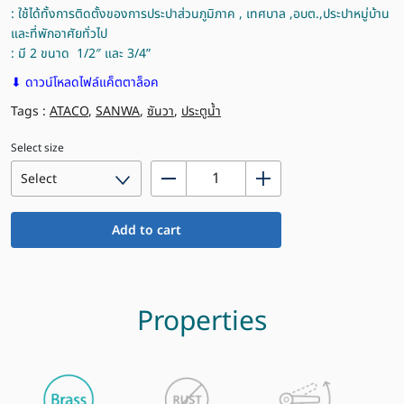
: ใช้ได้ทั้งการติดตั้งของการประปาส่วนภูมิภาค , เทศบาล ,อบต.,ประปาหมู่บ้าน
และที่พักอาศัยทั่วไป
: มี 2 ขนาด 1/2″ และ 3/4”
⬇ ดาวน์โหลดไฟล์แค็ตตาล็อค
Tags :
ATACO
,
SANWA
,
ซันวา
,
ประตูน้ำ
Select size
ประตู
น้ำ
สำหรับ
Add to cart
ติด
ตั้ง
มาตร
วัด
Properties
น้ำ
/
แอง
เกิ