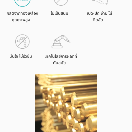
ลบ
อล
ผลิตจากทองเหลือง
ไม่เป็นสนิม
เปิด-ปิด ง่าย ไม่
วาล์ว
คุณภาพสูง
ติดขัด
ทอง
เหลือง
อา
ตา
โก้
มั่นใจ ไม่รั่วซึม
เทคโนโลยีการผลิตที่
quantity
ทันสมัย