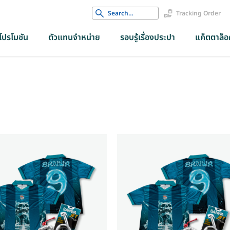
Search
Tracking Order
for:
โปรโมชัน
ตัวแทนจำหน่าย
รอบรู้เรื่องประปา
แค็ตตาล็อค