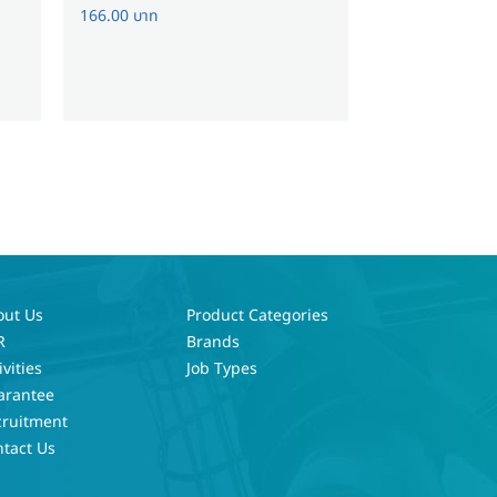
166.00
บาท
out Us
Product Categories
R
Brands
ivities
Job Types
arantee
cruitment
tact Us