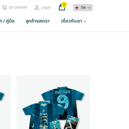
0
021295499
Login
TH
 / คู่มือ
ลูกค้าของเรา
เกี่ยวกับเรา