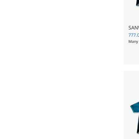
SAN
777.
Many 