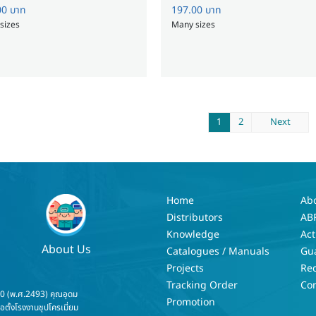
00
บาท
197.00
บาท
sizes
Many sizes
1
2
Home
Ab
Distributors
AB
Knowledge
Act
About Us
Catalogues / Manuals
Gu
Projects
Re
Tracking Order
Con
50 (พ.ศ.2493) คุณอุดม
Promotion
่อตั้งโรงงานชุปโครเมี่ยม