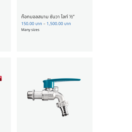
ก๊อกบอลสนาม ซันวา ไลท์ ½”
150.00
บาท
–
1,500.00
บาท
Many sizes