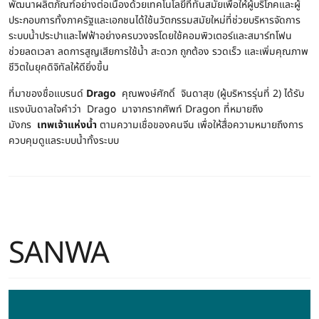
พัฒนาผลิตภัณฑ์อย่างต่อเนื่องด้วยเทคโนโลยีที่ทันสมัยเพื่อให้ผู้บริโภคและผู้
ประกอบการทั้งภาครัฐและเอกชนได้ใช้นวัตกรรมสมัยใหม่ที่ช่วยบริหารจัดการ
ระบบน้ำประปาและไฟฟ้าอย่างครบวงจรโดยใช้คอมพิวเตอร์และสมาร์ทโฟน
ช่วยลดเวลา ลดการสูญเสียการใช้น้ำ สะดวก ถูกต้อง รวดเร็ว และเพิ่มคุณภาพ
ชีวิตในยุคดิจิทัลให้ดียิ่งขึ้น
ที่มาของชื่อแบรนด์
Drago
คุณพงษ์ศักดิ์ จินดาสุข (ผู้บริหารรุ่นที่ 2) ได้รับ
แรงบันดาลใจคำว่า Drago มาจากรากศัพท์ Dragon ที่หมายถึง
มังกร
เทพเจ้าแห่งน้ำ
ตามความเชื่อของคนจีน เพื่อให้สื่อความหมายถึงการ
ควบคุมดูแลระบบน้ำทั้งระบบ
SANWA