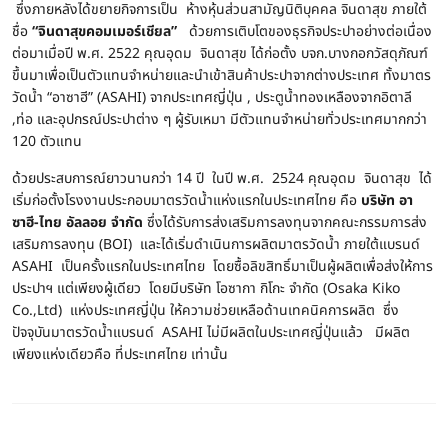
ซึ่งภายหลังได้ขยายกิจการเป็น ห้างหุ้นส่วนสามัญนิติบุคคล จินดาสุข ภายใต้
ชื่อ
“จินดาสุขคอมเมอร์เชียล”
ด้วยการเติบโตของธุรกิจประปาอย่างต่อเนื่อง
ต่อมาเมื่อปี พ.ศ. 2522 คุณอุดม จินดาสุข ได้ก่อตั้ง บจก.บางกอกวัสดุภัณฑ์
ขึ้นมาเพื่อเป็นตัวแทนจำหน่ายและนำเข้าสินค้าประปาจากต่างประเทศ ทั้งมาตร
วัดน้ำ “อาซาฮี” (ASAHI) จากประเทศญี่ปุ่น , ประตูน้ำทองเหลืองจากอิตาลี
,ท่อ และอุปกรณ์ประปาต่าง ๆ ผู้รับเหมา มีตัวแทนจำหน่ายทั่วประเทศมากกว่า
120 ตัวแทน
ด้วยประสบการณ์ยาวนานกว่า 14 ปี ในปี พ.ศ. 2524 คุณอุดม จินดาสุข ได้
เริ่มก่อตั้งโรงงานประกอบมาตรวัดน้ำแห่งแรกในประเทศไทย คือ
บริษัท อา
ซาฮี-ไทย อัลลอย จำกัด
ซึ่งได้รับการส่งเสริมการลงทุนจากคณะกรรมการส่ง
เสริมการลงทุน (BOI) และได้เริ่มดำเนินการผลิตมาตรวัดน้ำ ภายใต้แบรนด์
ASAHI เป็นครั้งแรกในประเทศไทย โดยซื้อลิขสิทธิ์มาเป็นผู้ผลิตเพื่อส่งให้การ
ประปาฯ แต่เพียงผู้เดียว โดยมีบริษัท โอซากา กิโกะ จำกัด (Osaka Kiko
Co.,Ltd) แห่งประเทศญี่ปุ่น ให้ความช่วยเหลือด้านเทคนิคการผลิต ซึ่ง
ปัจจุบันมาตรวัดน้ำแบรนด์ ASAHI ไม่มีผลิตในประเทศญี่ปุ่นแล้ว มีผลิต
เพียงแห่งเดียวคือ ที่ประเทศไทย เท่านั้น