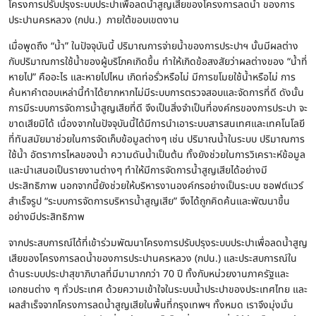
โครงการปรับปรุงระบบประปาเพื่อลดน้ำสูญเสียของโครงการลดน้ำ ของการ
ประปานครหลวง (กปน.) ภายใต้ขอบเขตงาน
เมื่อพูดถึง “น้ำ” ในปัจจุบันนี้ ปริมาณการจ่ายน้ำของการประปาฯ นั้นมีผลต่าง
กับปริมาณการใช้น้ำของผู้บริโภคเกิดขึ้น ทำให้เกิดข้อสงสัยว่าผลต่างของ “น้ำที่
หายไป” คืออะไร และหายไปไหน เกิดท่อรั่วหรือไม่ มีการขโมยใช้น้ำหรือไม่ การ
ค้นหาคำตอบเหล่านี้ทำได้ยากหากไม่มีระบบการตรวจสอบและจัดการที่ดี ดังนั้น
การมีระบบการจัดการน้ำสูญเสียที่ดี จึงเป็นสิ่งจำเป็นที่องค์กรของการประปา จะ
ขาดเสียมิได้ เนื่องจากในปัจจุบันนี้ได้มีการนำเอาระบบสารสนเทศและเทคโนโลยี
ที่ทันสมัยมาช่วยในการจัดเก็บข้อมูลต่างๆ เช่น ปริมาณน้ำในระบบ ปริมาณการ
ใช้น้ำ อัตราการไหลของน้ำ ความดันน้ำเป็นต้น ทั้งยังช่วยในการวิเคราะห์ข้อมูล
และนำเสนอเป็นรายงานต่างๆ ทำให้มีการจัดการน้ำสูญเสียได้อย่างมี
ประสิทธิภาพ นอกจากนี้ยังช่วยให้บริหารงานองค์กรอย่างเป็นระบบ ซอฟต์แวร์
สำเร็จรูป “ระบบการจัดการบริหารน้ำสูญเสีย” จึงได้ถูกคิดค้นและพัฒนาขึ้น
อย่างมีประสิทธิภาพ
จากประสบการณ์ได้ที่เข้าร่วมพัฒนาโครงการปรับปรุงระบบประปาเพื่อลดน้ำสูญ
เสียของโครงการลดน้ำของการประปานครหลวง (กปน.) และประสบการณ์ใน
ด้านระบบประปาสุขาภิบาลที่มีมามากกว่า 70 ปี ทั้งกับหน่วยงานภาครัฐและ
เอกชนต่าง ๆ ทั่วประเทศ ด้วยความเข้าใจในระบบน้ำประปาของประเทศไทย และ
ผลสำเร็จจากโครงการลดน้ำสูญเสียในพื้นที่กรุงเทพฯ ทั้งหมด เราจึงมุ่งมั่น