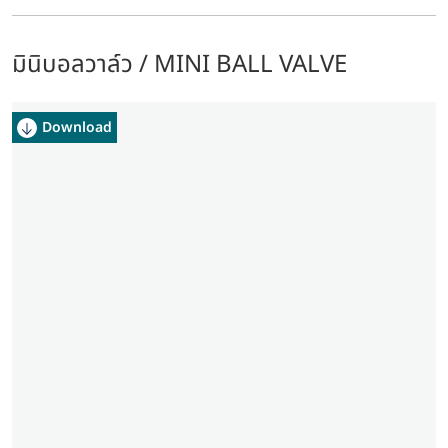
มินิบอลวาล์ว / MINI BALL VALVE
Download
Download
Download
Download
Download
Download
Download
Download
Download
Download