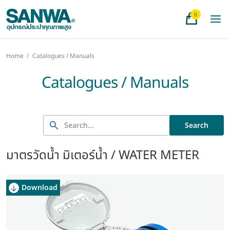
0
Home
/
Catalogues / Manuals
Catalogues / Manuals
Search
มาตรวัดน้ำ มิเตอร์น้ำ / WATER METER
Download
Download
Download
Download
Download
Download
Download
Download
Download