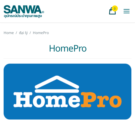
0
Home
/
đại lý
/
HomePro
HomePro