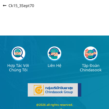
Previous
Post
Ck15_3Sept70
post:
navigation
Hợp Tác Với
Liên Hệ
Tập Đoàn
Chúng Tôi
Chindasook
@2026 all rights reserved.