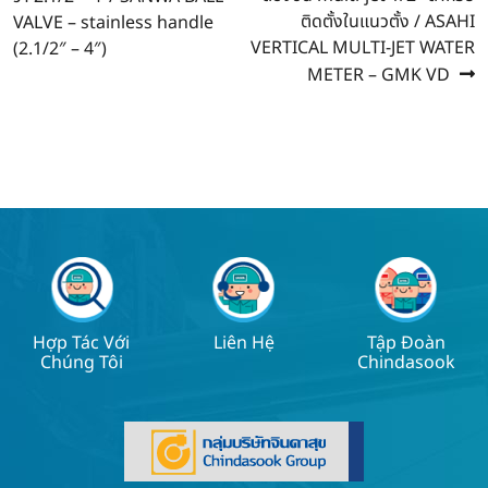
navigation
ติดตั้งในแนวตั้ง / ASAHI
VALVE – stainless handle
VERTICAL MULTI-JET WATER
(2.1/2″ – 4″)
METER – GMK VD
Hợp Tác Với
Liên Hệ
Tập Đoàn
Chúng Tôi
Chindasook