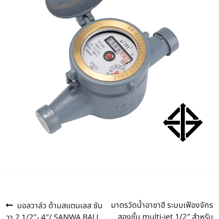
Previous
Next
Post
มาตรวัดน้ำอาซาฮี ระบบเฟืองจักร
บอลวาล์ว ด้ามสแตนเลส ซัน
post:
post:
สองชั้น multi-jet 1/2″ สำหรับ
วา 2.1/2″- 4″/ SANWA BALL