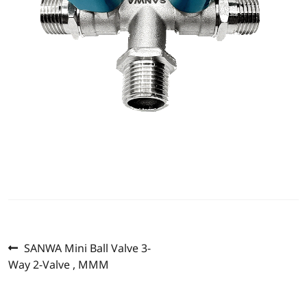
Previous
Post
SANWA Mini Ball Valve 3-
post:
Way 2-Valve , MMM
navigation