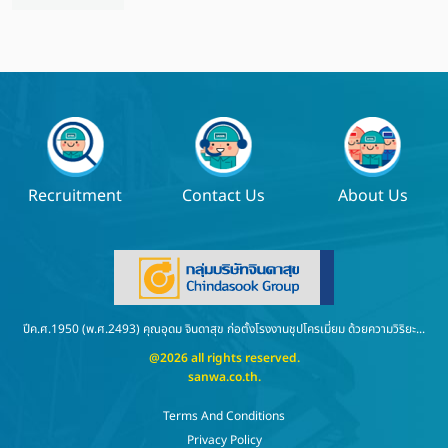
Recruitment
Contact Us
About Us
ปีค.ศ.1950 (พ.ศ.2493) คุณอุดม จินดาสุข ก่อตั้งโรงงานชุปโครเมี่ยม ด้วยความวิริยะ...
@2026 all rights reserved.
sanwa.co.th
.
Terms And Conditions
Privacy Policy