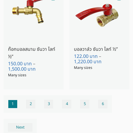
ก๊อกบอลสนาม ซันวา ไลท์
บอลวาล์ว ซันวา ไลท์ ½”
122.00
บาท
–
½”
1,220.00
บาท
150.00
บาท
–
Many sizes
1,500.00
บาท
Many sizes
1
2
3
4
5
6