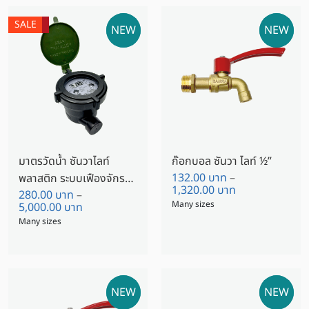
SALE
NEW
NEW
NEW
NEW
มาตรวัดน้ำ ซันวาไลท์
ก๊อกบอล ซันวา ไลท์ ½”
132.00
บาท
–
พลาสติก ระบบเฟืองจักร
1,320.00
บาท
280.00
บาท
–
ชั้นเดียว 1/2″
Many sizes
5,000.00
บาท
Many sizes
NEW
NEW
NEW
NEW