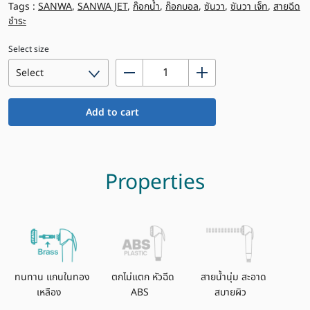
Tags :
SANWA
,
SANWA JET
,
ก๊อกน้ำ
,
ก๊อกบอล
,
ซันวา
,
ซันวา เจ็ท
,
สายฉีด
ชำระ
Select size
SANWA
JET®
SET#1
Add to cart
quantity
Properties
ทนทาน แกนในทอง
ตกไม่แตก หัวฉีด
สายน้ำนุ่ม สะอาด
เหลือง
ABS
สบายผิว