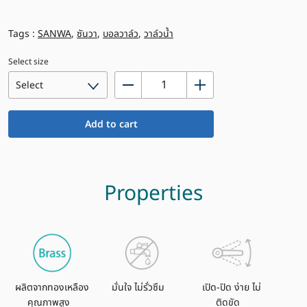
Tags :
SANWA
,
ซันวา
,
บอลวาล์ว
,
วาล์วน้ำ
Select size
บอล
วาล์ว
ด้าม
Add to cart
ส
แตน
เลส
ซัน
Properties
วา
ขนาด
2.1/2″
–
4″
quantity
ผลิตจากทองเหลือง
มั่นใจ ไม่รั่วซึม
เปิด-ปิด ง่าย ไม่
คุณภาพสูง
ติดขัด