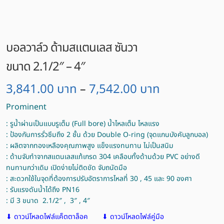
บอลวาล์ว ด้ามสแตนเลส ซันวา
ขนาด 2.1/2″ – 4″
3,841.00
บาท
7,542.00
บาท
–
Prominent
: รูน้ำผ่านเป็นแบบรูเต็ม (Full bore) น้ำไหลเต็ม ไหลแรง
: ป้องกันการรั่วซึมถึง 2 ชั้น ด้วย Double O-ring (จุดแกนบังคับลูกบอล)
: ผลิตจากทองเหลืองคุณภาพสูง แข็งแรงทนทาน ไม่เป็นสนิม
: ด้ามจับทำจากสแตนเลสแท้เกรด 304 เคลือบทั้งด้ามด้วย PVC อย่างดี
ทนทานกว่าเดิม เปิดง่ายไม่ติดขัด จับถนัดมือ
: สะดวกใช้ในจุดที่ต้องการปรับอัตราการไหลที่ 30 , 45 และ 90 องศา
: รับแรงดันน้ำได้ถึง PN16
: มี 3 ขนาด 2.1/2″ , 3″ , 4″
⬇ ดาวน์โหลดไฟล์แค็ตตาล็อค
⬇ ดาวน์โหลดไฟล์คู่มือ