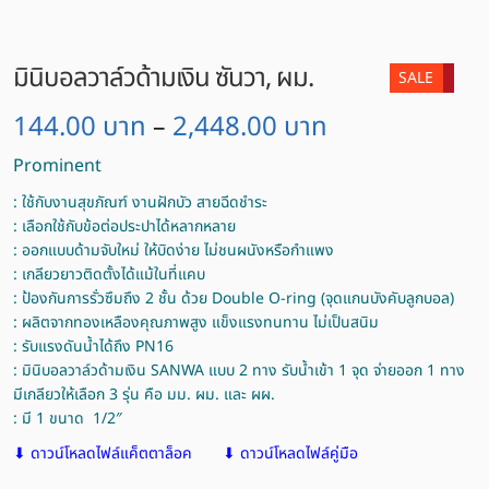
มินิบอลวาล์วด้ามเงิน ซันวา, ผม.
SALE
144.00
บาท
2,448.00
บาท
–
Prominent
: ใช้กับงานสุขภัณฑ์ งานฝักบัว สายฉีดชำระ
: เลือกใช้กับข้อต่อประปาได้หลากหลาย
: ออกแบบด้ามจับใหม่ ให้บิดง่าย ไม่ชนผนังหรือกำแพง
: เกลียวยาวติดตั้งได้แม้ในที่แคบ
: ป้องกันการรั่วซึมถึง 2 ชั้น ด้วย Double O-ring (จุดแกนบังคับลูกบอล)
: ผลิตจากทองเหลืองคุณภาพสูง แข็งแรงทนทาน ไม่เป็นสนิม
: รับแรงดันน้ำได้ถึง PN16
: มินิบอลวาล์วด้ามเงิน SANWA แบบ 2 ทาง รับน้ำเข้า 1 จุด จ่ายออก 1 ทาง
มีเกลียวให้เลือก 3 รุ่น คือ มม. ผม. และ ผผ.
: มี 1 ขนาด 1/2″
⬇ ดาวน์โหลดไฟล์แค็ตตาล็อค
⬇ ดาวน์โหลดไฟล์คู่มือ