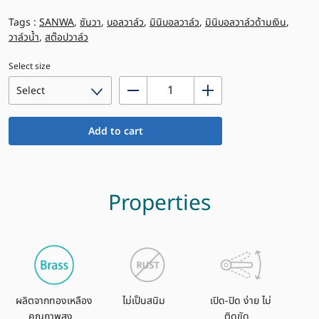
Tags :
SANWA
,
ซันวา
,
บอลวาล์ว
,
มินิบอลวาล์ว
,
มินิบอลวาล์วด้ามเงิน
,
วาล์วน้ำ
,
สต๊อปวาล์ว
Select size
มิ
นิ
บอล
Add to cart
วาล์ว
ด้าม
เงิน
ซัน
Properties
วา,
ผม.
quantity
ผลิตจากทองเหลือง
ไม่เป็นสนิม
เปิด-ปิด ง่าย ไม่
คุณภาพสูง
ติดขัด