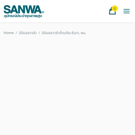
0
Home
/
มินิบอลวาล์ว
/
มินิบอลวาล์วด้ามเงิน ซันวา, ผม.