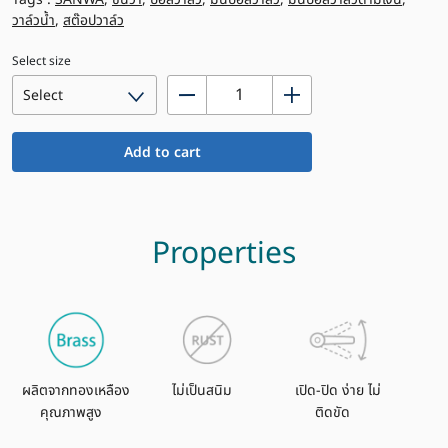
วาล์วน้ำ
,
สต๊อปวาล์ว
Select size
มิ
นิ
บอล
Add to cart
วาล์ว
ด้าม
เงิน
ซัน
Properties
วา,
ผผ.
quantity
ผลิตจากทองเหลือง
ไม่เป็นสนิม
เปิด-ปิด ง่าย ไม่
คุณภาพสูง
ติดขัด