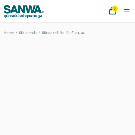
0
Home
/
มินิบอลวาล์ว
/
มินิบอลวาล์วด้ามเงิน ซันวา, ผผ.