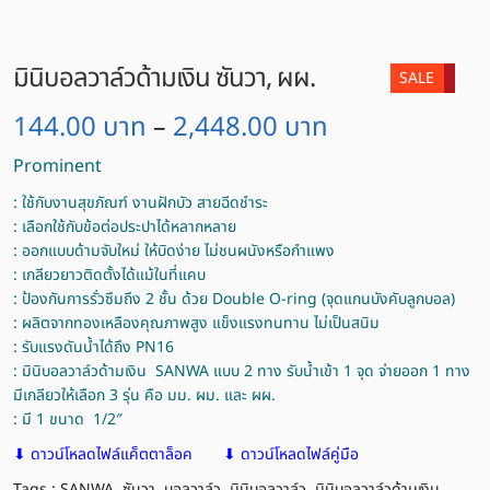
มินิบอลวาล์วด้ามเงิน ซันวา, ผผ.
SALE
144.00
บาท
2,448.00
บาท
–
Prominent
: ใช้กับงานสุขภัณฑ์ งานฝักบัว สายฉีดชำระ
: เลือกใช้กับข้อต่อประปาได้หลากหลาย
: ออกแบบด้ามจับใหม่ ให้บิดง่าย ไม่ชนผนังหรือกำแพง
: เกลียวยาวติดตั้งได้แม้ในที่แคบ
: ป้องกันการรั่วซึมถึง 2 ชั้น ด้วย Double O-ring (จุดแกนบังคับลูกบอล)
: ผลิตจากทองเหลืองคุณภาพสูง แข็งแรงทนทาน ไม่เป็นสนิม
: รับแรงดันน้ำได้ถึง PN16
: มินิบอลวาล์วด้ามเงิน SANWA แบบ 2 ทาง รับน้ำเข้า 1 จุด จ่ายออก 1 ทาง
มีเกลียวให้เลือก 3 รุ่น คือ มม. ผม. และ ผผ.
: มี 1 ขนาด 1/2″
⬇ ดาวน์โหลดไฟล์แค็ตตาล็อค
⬇ ดาวน์โหลดไฟล์คู่มือ
Tags :
SANWA
,
ซันวา
,
บอลวาล์ว
,
มินิบอลวาล์ว
,
มินิบอลวาล์วด้ามเงิน
,