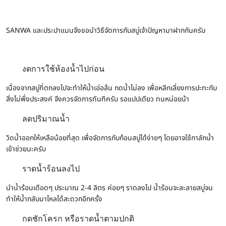
SANWA และประปาแมนจึงขอนำวิธีจัดการกับสบู่เจ้าปัญหามาฝากกันครับ
งดการใช้ห้องน้ำไปก่อน
เนื่องจากสบู่ที่ตกลงไปจะทำให้น้ำเอ่อล้น กดน้ำไม่ลง เพื่อหลีกเลี่ยงการปะทะกับ
สิ่งไม่พึ่งประสงค์ จึงควรจัดการทันทีครับ รอแปปเดียว ทนหน่อยน้า
ลดปริมาณน้ำ
วิดน้ำออกให้เหลือน้อยที่สุด เพื่อจัดการกับก้อนสบู่ได้ง่ายๆ โดยอาจใช้กาลักน้ำ
เข้าช่วยนะครับ
ราดน้ำร้อนลงไป
นำน้ำร้อนเดือดๆ ประมาณ 2-4 ลิตร ค่อยๆ ราดลงไป น้ำร้อนจะละลายสบู่จน
ทำให้น้ำกลับมาไหลได้สะดวกอีกครั้ง
กดชักโครก หรือราดน้ำตามปกติ