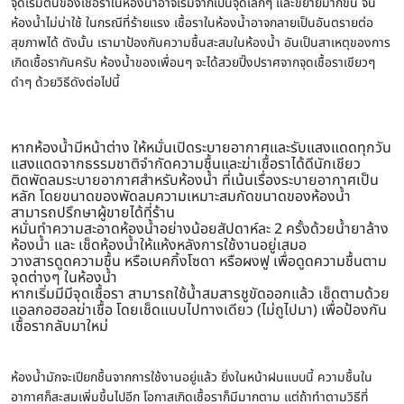
จุดเริ่มต้นของเชื้อราในห้องน้ำอาจเริ่มจากเป็นจุดเล็กๆ และขยายมากขึ้น จน
ห้องน้ำไม่น่าใช้ ในกรณีที่ร้ายแรง เชื้อราในห้องน้ำอาจกลายเป็นอันตรายต่อ
สุขภาพได้ ดังนั้น เรามาป้องกันความชื้นสะสมในห้องน้ำ อันเป็นสาเหตุของการ
เกิดเชื้อรากันครับ ห้องน้ำของเพื่อนๆ จะได้สวยปิ๊งปราศจากจุดเชื้อราเขียวๆ
ดำๆ ด้วยวิธีดังต่อไปนี้
หากห้องน้ำมีหน้าต่าง ให้หมั่นเปิดระบายอากาศและรับแสงแดดทุกวัน
แสงแดดจากธรรมชาติจำกัดความชื้นและฆ่าเชื้อราได้ดีนักเชียว
ติดพัดลมระบายอากาศสำหรับห้องน้ำ ที่เน้นเรื่องระบายอากาศเป็น
หลัก โดยขนาดของพัดลมความเหมาะสมกัดขนาดของห้องน้ำ
สามารถปรึกษาผู้ขายได้ที่ร้าน
หมั่นทำความสะอาดห้องน้ำอย่างน้อยสัปดาห์ละ 2 ครั้งด้วยน้ำยาล้าง
ห้องน้ำ และ เช็ดห้องน้ำให้แห้งหลังการใช้งานอยู่เสมอ
วางสารดูดความชื้น หรือเบคกิ้งโซดา หรือผงฟู เพื่อดูดความชื้นตาม
จุดต่างๆ ในห้องน้ำ
หากเริ่มมีมีจุดเชื้อรา สามารถใช้น้ำสมสารชูขัดออกแล้ว เช็ดตามด้วย
แอลกอฮอลฆ่าเชื้อ โดยเช็ดแบบไปทางเดียว (ไม่ถูไปมา) เพื่อป้องกัน
เชื้อรากลับมาใหม่
ห้องน้ำมักจะเปียกชื้นจากการใช้งานอยู่แล้ว ยิ่งในหน้าฝนแบบนี้ ความชื้นใน
อากาศก็สะสมเพิ่มขึ้นไปอีก โอกาสเกิดเชื้อราก็มีมากตาม เเต่ถ้าทำตามวิธีที่