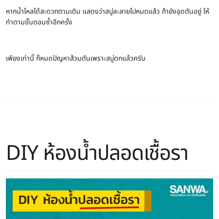
หากน้ำไหลได้สะดวกตามเดิม แสดงว่าสบู่ละลายไปหมดแล้ว ถ้ายังอุดตันอยู่ ให้
ทำตามขั้นตอนซ้ำอีกครั้ง
เพียงเท่านี้ ก็หมดปัญหาส้วมตันเพราะสบู่ตกแล้วครับ
DIY ห้องน้ำปลอดเชื้อรา