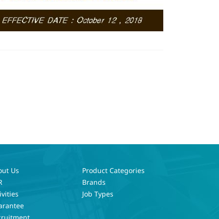
out Us
Product Categories
R
Brands
ivities
Job Types
arantee
cruitment