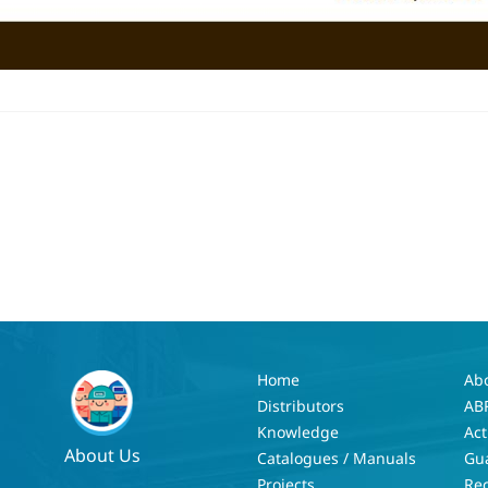
Home
Ab
Distributors
AB
Knowledge
Act
About Us
Catalogues / Manuals
Gu
Projects
Re