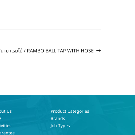
สนาม แรมโบ้ / RAMBO BALL TAP WITH HOSE
out Us
Product Categories
R
Brands
ivities
Job Types
arantee