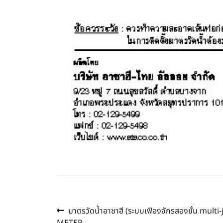
Previous
แนะแนว
มาตรวัดน้ำอาซาฮี (ระบบเฟืองจักรสองชั้น mult
post: