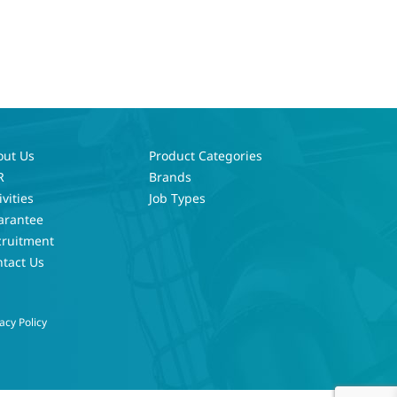
out Us
Product Categories
R
Brands
ivities
Job Types
arantee
cruitment
tact Us
acy Policy