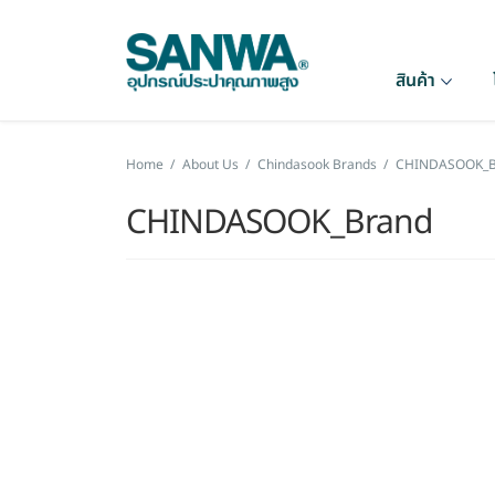
สินค้า
Home
/
About Us
/
Chindasook Brands
/
CHINDASOOK_B
CHINDASOOK_Brand