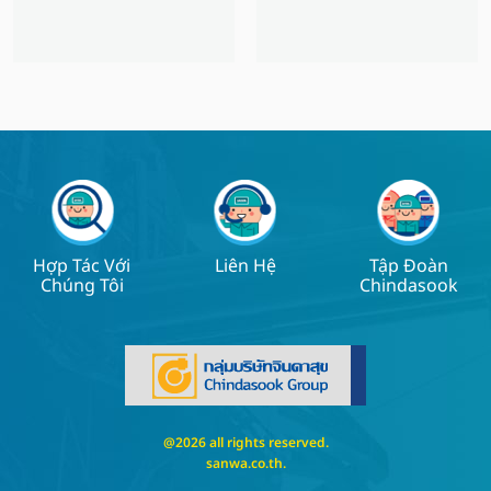
Hợp Tác Với
Liên Hệ
Tập Đoàn
Chúng Tôi
Chindasook
@2026 all rights reserved.
sanwa.co.th
.