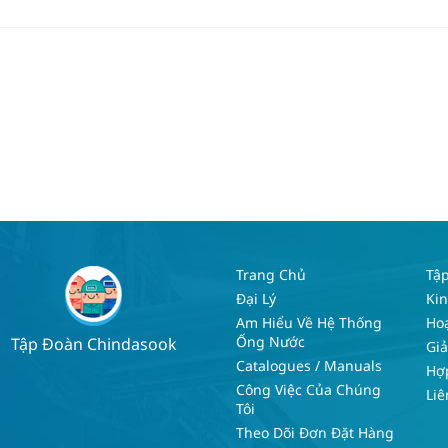
Trang Chủ
Tậ
Đại Lý
Kin
Am Hiểu Về Hệ Thống
Hoạ
Ống Nước
Tập Đoàn Chindasook
Gi
Catalogues / Manuals
Hợp
Công Việc Của Chúng
Liê
Tôi
Theo Dõi Đơn Đặt Hàng