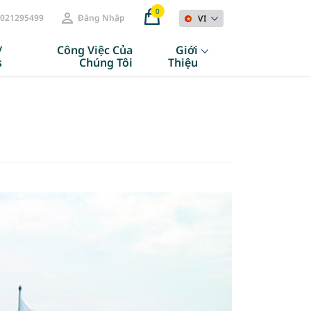
0
021295499
Đăng Nhập
VI
/
Công Việc Của
Giới
s
Chúng Tôi
Thiệu