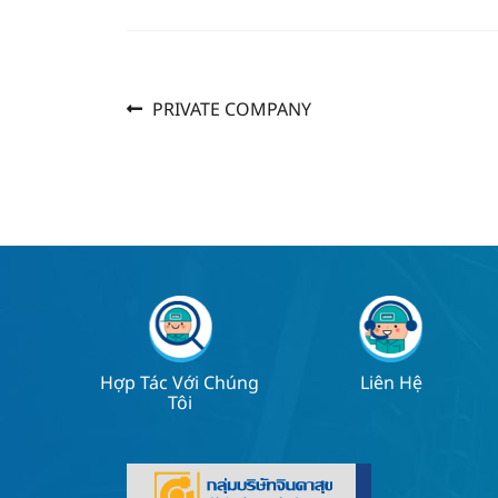
Previous
Post
PRIVATE COMPANY
post:
navigation
Hợp Tác Với Chúng
Liên Hệ
Tôi