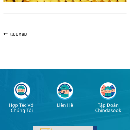
Previous
Post
แบบกลม
post:
navigation
Hợp Tác Với
Liên Hệ
Tập Đoàn
Chúng Tôi
Chindasook