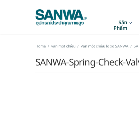
Sản
Phẩm
Home
/
van một chiều
/
Van một chiều lò xo SANWA
/
SA
SANWA-Spring-Check-Val