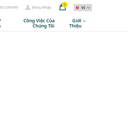
0
021295499
Đăng Nhập
VI
/
Công Việc Của
Giới
s
Chúng Tôi
Thiệu