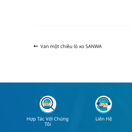
Previous
Post
Van một chiều lò xo SANWA
post:
navigation
Hợp Tác Với Chúng
Liên Hệ
Tôi