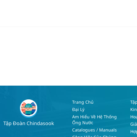
Trang Chủ
Tậ
Đại Lý
Kin
Am Hiểu Về Hệ Thống
Hoạ
Ống Nước
Tập Đoàn Chindasook
Gi
Catalogues / Manuals
Hợp