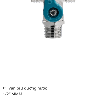
Previous
Post
Van bi 3 đường nước
post:
1/2″ MMM
navigation