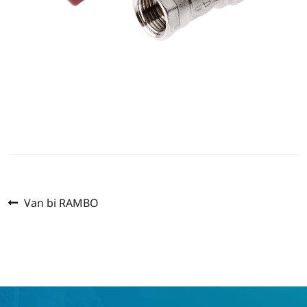
Previous
Post
Van bi RAMBO
post:
navigation