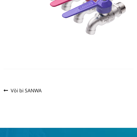
Previous
Post
Vòi bi SANWA
post:
navigation