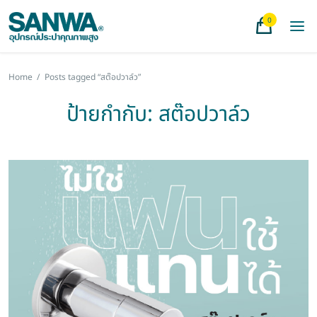
0
Home
/
Posts tagged “สต๊อปวาล์ว”
ป้ายกำกับ:
สต๊อปวาล์ว