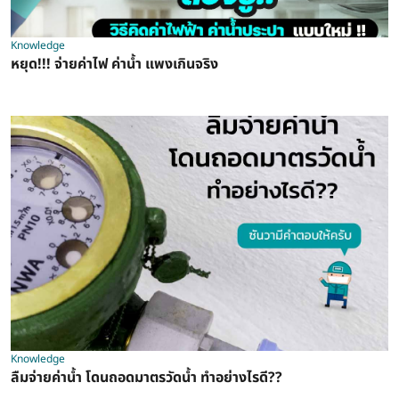
Knowledge
หยุด!!! จ่ายค่าไฟ ค่าน้ำ แพงเกินจริง
Knowledge
ลืมจ่ายค่าน้ำ โดนถอดมาตรวัดน้ำ ทำอย่างไรดี??