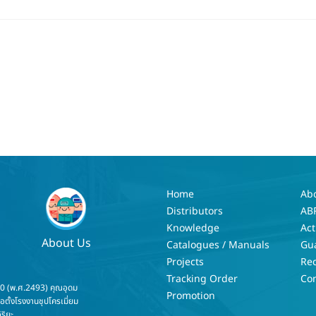
Home
Ab
Distributors
AB
Knowledge
Act
About Us
Catalogues / Manuals
Gu
Projects
Re
Tracking Order
Con
50 (พ.ศ.2493) คุณอุดม
Promotion
่อตั้งโรงงานชุปโครเมี่ยม
ริยะ...