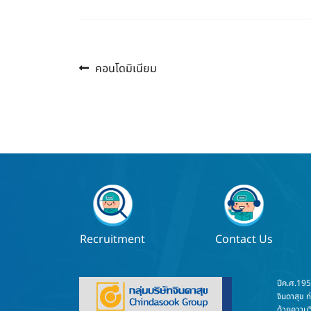
Previous
แนะแนว
คอนโดมิเนียม
post:
เรื่อง
Recruitment
Contact Us
ปีค.ศ.19
จินดาสุข ก
ด้วยความวิ