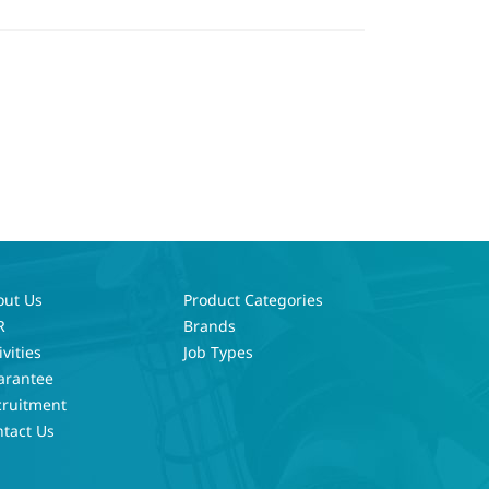
out Us
Product Categories
R
Brands
ivities
Job Types
arantee
cruitment
tact Us