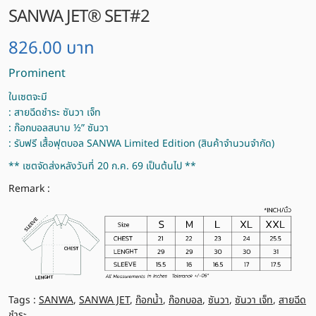
SANWA JET® SET#2
826.00
บาท
Prominent
ในเซตจะมี
: สายฉีดชำระ ซันวา เจ็ท
: ก๊อกบอลสนาม ½” ซันวา
: รับฟรี เสื้อฟุตบอล SANWA Limited Edition (สินค้าจำนวนจำกัด)
** เซตจัดส่งหลังวันที่ 20 ก.ค. 69 เป็นต้นไป **
Remark :
Tags :
SANWA
,
SANWA JET
,
ก๊อกน้ำ
,
ก๊อกบอล
,
ซันวา
,
ซันวา เจ็ท
,
สายฉีด
ชำระ