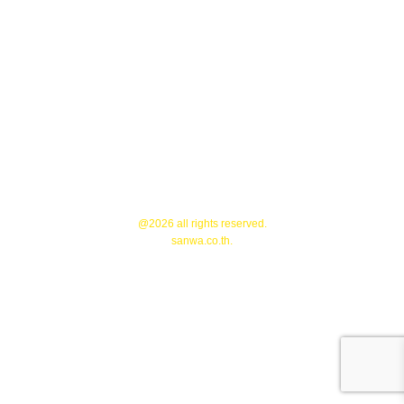
Recruitment
Contact Us
About Us
ปีค.ศ.1950 (พ.ศ.2493) คุณอุดม จินดาสุข ก่อตั้งโรงงานชุปโครเมี่ยม ด้วยความวิริยะ...
@2026 all rights reserved.
sanwa.co.th
.
Terms And Conditions
Privacy Policy