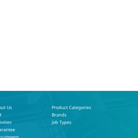
out Us
Product Categories
R
Brands
ivities
Job Types
arantee
cruitment