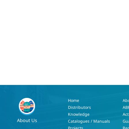
Home
Ab
Distributors
AB
Knowledge
Act
About Us
Catalogues / Manuals
Gu
Projects
Re