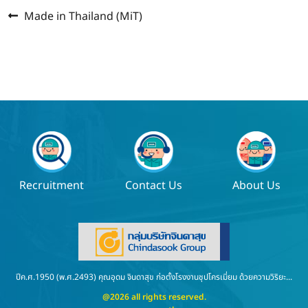
Previous
แนะแนว
Made in Thailand (MiT)
post:
เรื่อง
Recruitment
Contact Us
About Us
ปีค.ศ.1950 (พ.ศ.2493) คุณอุดม จินดาสุข ก่อตั้งโรงงานชุปโครเมี่ยม ด้วยความวิริยะ...
@2026 all rights reserved.