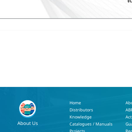
Home
Ab
Distributors
AB
Knowledge
Act
About Us
Catalogues / Manuals
Gu
Projects
Re