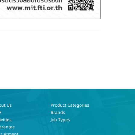
out Us
Product Categories
R
Brands
ivities
Job Types
arantee
cruitment