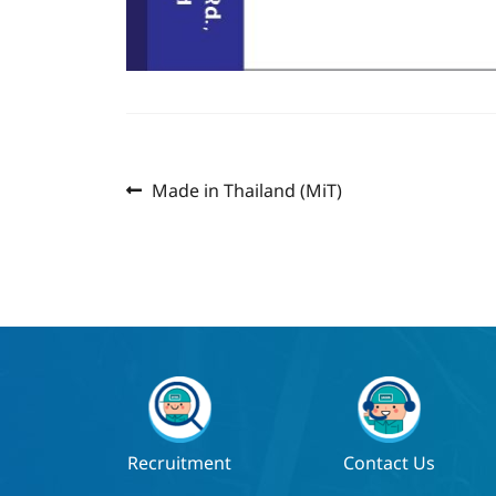
Previous
แนะแนว
Made in Thailand (MiT)
post:
เรื่อง
Recruitment
Contact Us