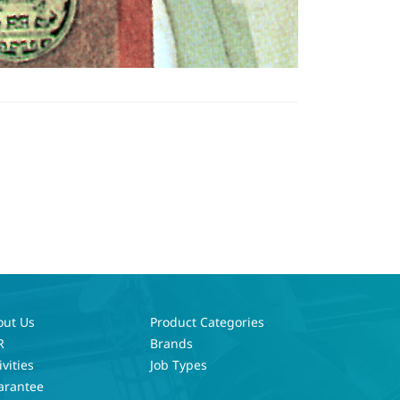
out Us
Product Categories
R
Brands
ivities
Job Types
arantee