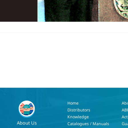
Home
Ab
Distributors
AB
Knowledge
Act
About Us
Catalogues / Manuals
Gu