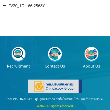
Previous
แนะแนว
FV20_1Oct66-2568Y
post:
เรื่อง
Recruitment
Contact Us
About Us
ปีค.ศ.1950 (พ.ศ.2493) คุณอุดม จินดาสุข ก่อตั้งโรงงานชุปโครเมี่ยม ด้วยความวิริยะ...
@2026 all rights reserved.