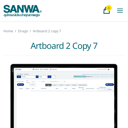
0
Home
/
Drago
/
Artboard 2 copy 7
Artboard 2 Copy 7