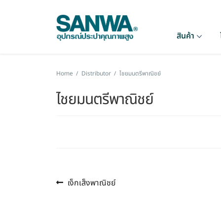
สินค้า
Home
/
Distributor
/
ไชยมนตรีพาณิชย์
ไชยมนตรีพาณิชย์
Previous
แนะแนว
เง็กเส็งพาณิชย์
post:
เรื่อง