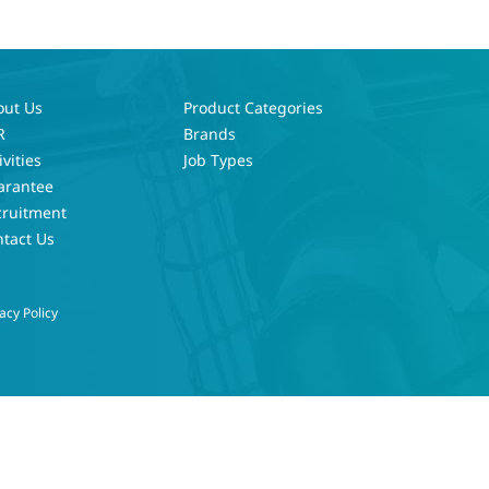
out Us
Product Categories
R
Brands
ivities
Job Types
arantee
cruitment
tact Us
acy Policy