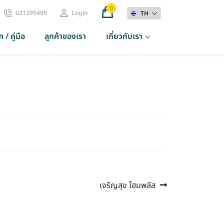
0
021295499
Login
TH
 / คู่มือ
ลูกค้าของเรา
เกี่ยวกับเรา
Next
เจริญสุข โฮมพลัส
post: